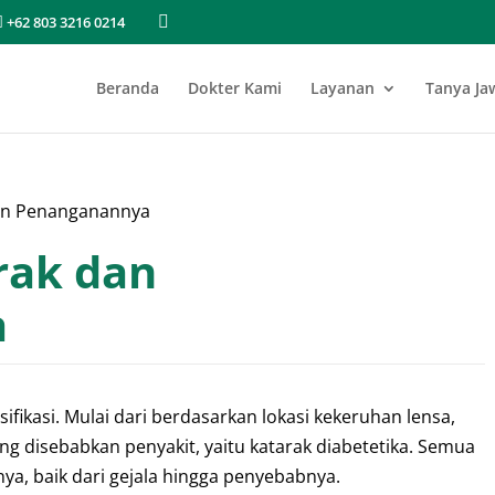
+62 803 3216 0214
Beranda
Dokter Kami
Layanan
Tanya Ja
 dan Penanganannya
arak dan
a
fikasi. Mulai dari berdasarkan lokasi kekeruhan lensa,
yang disebabkan penyakit, yaitu katarak diabetetika. Semua
nya, baik dari gejala hingga penyebabnya.