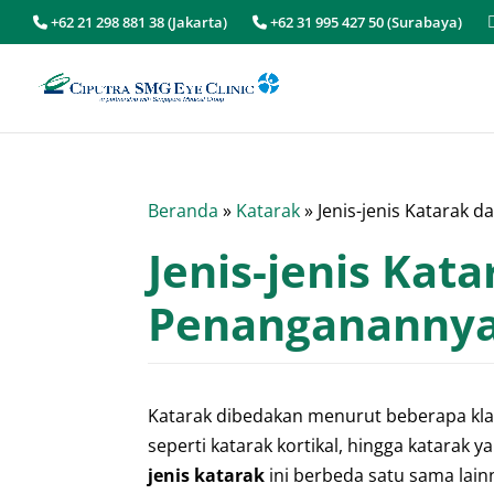
+62 21 298 881 38 (Jakarta)
+62 31 995 427 50 (Surabaya)
Beranda
»
Katarak
»
Jenis-jenis Katarak
Jenis-jenis Kat
Penangananny
Katarak dibedakan menurut beberapa klasi
seperti katarak kortikal, hingga katarak 
jenis katarak
ini berbeda satu sama lain